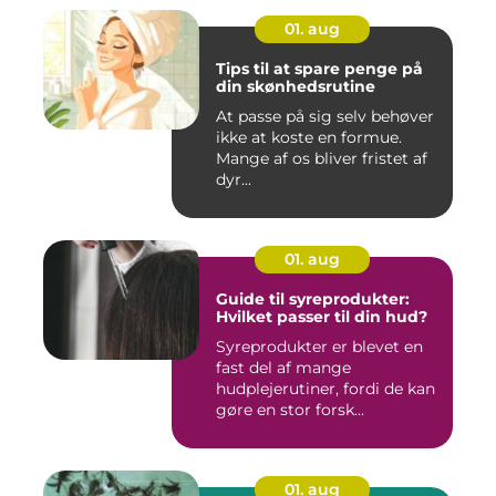
01. aug
Tips til at spare penge på
din skønhedsrutine
At passe på sig selv behøver
ikke at koste en formue.
Mange af os bliver fristet af
dyr...
01. aug
Guide til syreprodukter:
Hvilket passer til din hud?
Syreprodukter er blevet en
fast del af mange
hudplejerutiner, fordi de kan
gøre en stor forsk...
01. aug