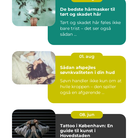
De bedste hårmasker til
tørt og skadet hår
Tørt og skadet hår føles ikke
bare trist – det ser også
sådan ...
01. aug
Sådan afspejles
søvnkvaliteten i din hud
Søvn handler ikke kun om at
hvile kroppen – den spiller
også en afgørende ...
08. jun
Tattoo i København: En
guide til kunst i
Hovedstaden