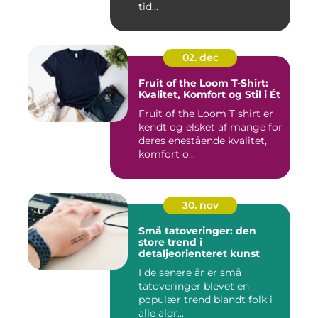
tid...
02. dec
Fruit of the Loom T-Shirt:
Kvalitet, Komfort og Stil i Ét
Fruit of the Loom T shirt er
kendt og elsket af mange for
deres enestående kvalitet,
komfort o...
30. nov
Små tatoveringer: den
store trend i
detaljeorienteret kunst
I de senere år er små
tatoveringer blevet en
populær trend blandt folk i
alle aldr...