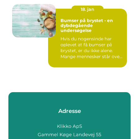
18. jan
Bumser på brystet - en
dybdegående
undersøgelse
Hvis du nogensinde har
oplevet at få bumser på
brystet, er du ikke alene.
Mange mennesker står over
...
Adresse