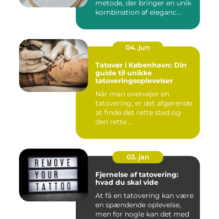
metode, der bringer en unik
kombination af eleganc...
04. jun
Tatovør i København: Din
guide til unikke
tatoveringsoplevelser
Når man overvejer en
tatovering, er det afgørende
at finde det rette sted og
den rette ...
03. jan
Fjernelse af tatovering:
hvad du skal vide
At få en tatovering kan være
en spændende oplevelse,
men for nogle kan det med