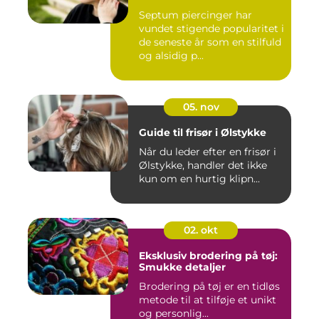
Septum piercinger har
vundet stigende popularitet i
de seneste år som en stilfuld
og alsidig p...
05. nov
Guide til frisør i Ølstykke
Når du leder efter en frisør i
Ølstykke, handler det ikke
kun om en hurtig klipn...
02. okt
Eksklusiv brodering på tøj:
Smukke detaljer
Brodering på tøj er en tidløs
metode til at tilføje et unikt
og personlig...