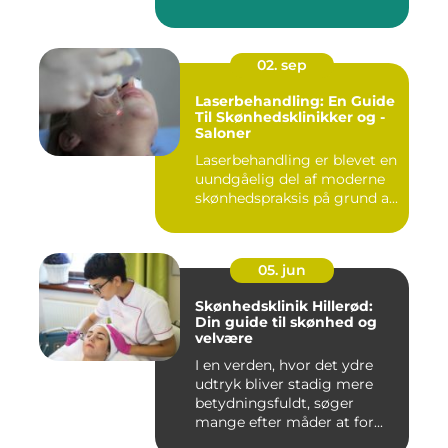
02. sep
Laserbehandling: En Guide
Til Skønhedsklinikker og -
Saloner
Laserbehandling er blevet en
uundgåelig del af moderne
skønhedspraksis på grund a...
05. jun
Skønhedsklinik Hillerød:
Din guide til skønhed og
velvære
I en verden, hvor det ydre
udtryk bliver stadig mere
betydningsfuldt, søger
mange efter måder at for...