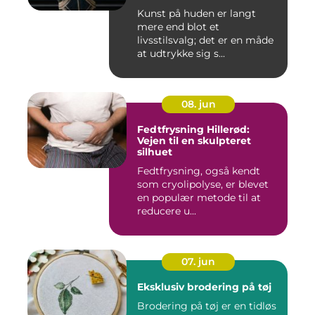
Kunst på huden er langt
mere end blot et
livsstilsvalg; det er en måde
at udtrykke sig s...
08. jun
Fedtfrysning Hillerød:
Vejen til en skulpteret
silhuet
Fedtfrysning, også kendt
som cryolipolyse, er blevet
en populær metode til at
reducere u...
07. jun
Eksklusiv brodering på tøj
Brodering på tøj er en tidløs