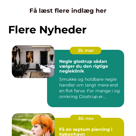
Få læst flere indlæg her
Flere Nyheder
25. mar
Negle glostrup sådan
vælger du den rigtige
negleklinik
Smukke og holdbare negle
handler om langt mere end
en flot farve. For mange i og
omkring Glostrup er...
30. nov
Få en septum piercing i
København