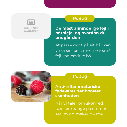
14. aug
De mest almindelige fejl i
hårpleje, og hvordan du
undgår dem
At passe godt på sit hår kan
virke simpelt, men selv små
fejl kan påvirke b&...
14. aug
Anti-inflammatoriske
fødevarer der booster
skønheden
Når vi taler om skønhed,
tænker mange på cremer,
serum og makeup – me...