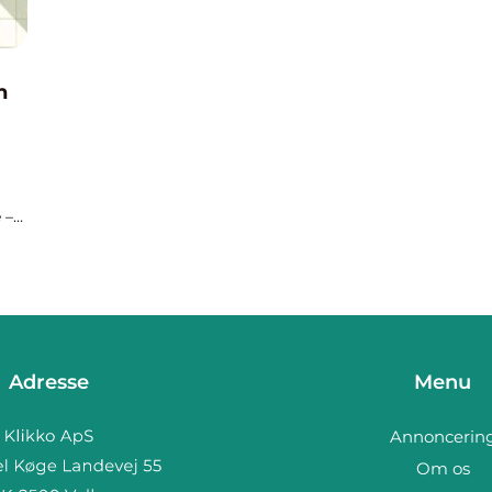
n
 –
nke
Adresse
Menu
Annoncerin
Om os