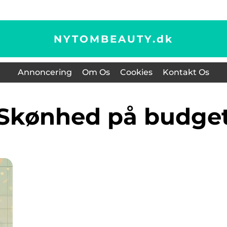
NYTOMBEAUTY.
dk
Annoncering
Om Os
Cookies
Kontakt Os
Skønhed på budge