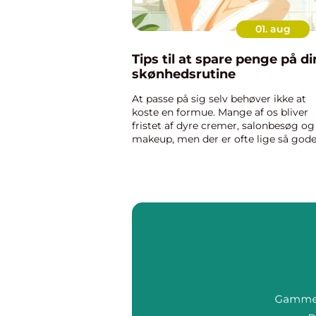
01. aug
Tips til at spare penge på di
skønhedsrutine
At passe på sig selv behøver ikke at
koste en formue. Mange af os bliver
fristet af dyre cremer, salonbesøg og
makeup, men der er ofte lige så gode
og billigere – alternativer. Ved at tæ
kreativt, prio...