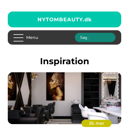
NYTOMBEAUTY.
dk
Menu
inspiration
25. mar