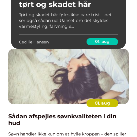
tørt og skadet hår
Tørt og skadet hår føles ikke bare trist – det
ser også sådan ud. Uanset om det skyldes
varmestyling, farvning e...
01. aug
Cecilie Hansen
01. aug
Sådan afspejles søvnkvaliteten i din
hud
Søvn handler ikke kun om at hvile kroppen – den spiller