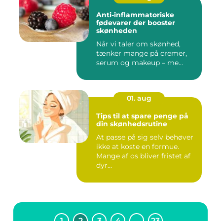
Anti-inflammatoriske
fødevarer der booster
skønheden
Når vi taler om skønhed,
tænker mange på cremer,
serum og makeup – me...
01. aug
Tips til at spare penge på
din skønhedsrutine
At passe på sig selv behøver
ikke at koste en formue.
Mange af os bliver fristet af
dyr...
1
2
3
4
…
23