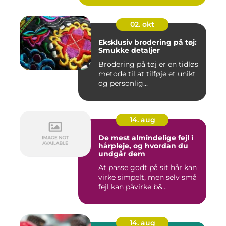
02. okt
Eksklusiv brodering på tøj:
Smukke detaljer
Brodering på tøj er en tidløs
metode til at tilføje et unikt
og personlig...
14. aug
De mest almindelige fejl i
hårpleje, og hvordan du
undgår dem
At passe godt på sit hår kan
virke simpelt, men selv små
fejl kan påvirke b&...
14. aug