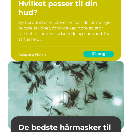
Hvilket passer til din
hud?
Syreprodukter er blevet en fast del af mange
hudplejerutiner, fordi de kan gøre en stor
forskel for hudens udseende og sundhed. Fra
at fjerne d...
01. aug
Kasperq Holm
De bedste hårmasker til