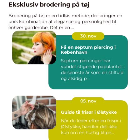
Eksklusiv brodering på tøj
Brodering på tøj er en tidløs metode, der bringer en
unik kombination af elegance og personlighed til
enhver garderobe. Det er en ...
30. nov
Få en septum piercing i
København
Septum piercinger har
vundet stigende popularitet i
de seneste år som en stilfuld
og alsidig p...
05. nov
Guide til frisør i Ølstykke
Når du leder efter en frisør i
Ølstykke, handler det ikke
kun om en hurtig klipn...