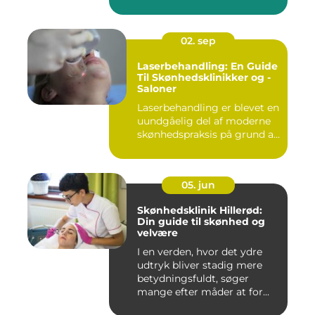
02. sep
Laserbehandling: En Guide
Til Skønhedsklinikker og -
Saloner
Laserbehandling er blevet en
uundgåelig del af moderne
skønhedspraksis på grund a...
05. jun
Skønhedsklinik Hillerød:
Din guide til skønhed og
velvære
I en verden, hvor det ydre
udtryk bliver stadig mere
betydningsfuldt, søger
mange efter måder at for...