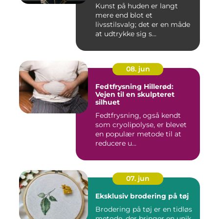
Kunst på huden er langt
mere end blot et
livsstilsvalg; det er en måde
at udtrykke sig s...
08. jun
Fedtfrysning Hillerød:
Vejen til en skulpteret
silhuet
Fedtfrysning, også kendt
som cryolipolyse, er blevet
en populær metode til at
reducere u...
07. jun
Eksklusiv brodering på tøj
Brodering på tøj er en tidløs
metode, der bringer en unik