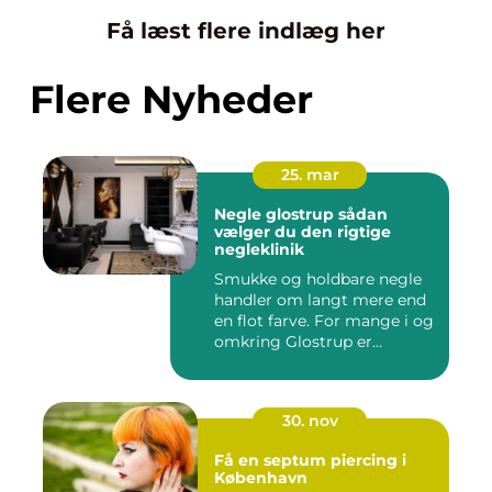
Få læst flere indlæg her
Flere Nyheder
25. mar
Negle glostrup sådan
vælger du den rigtige
negleklinik
Smukke og holdbare negle
handler om langt mere end
en flot farve. For mange i og
omkring Glostrup er...
30. nov
Få en septum piercing i
København