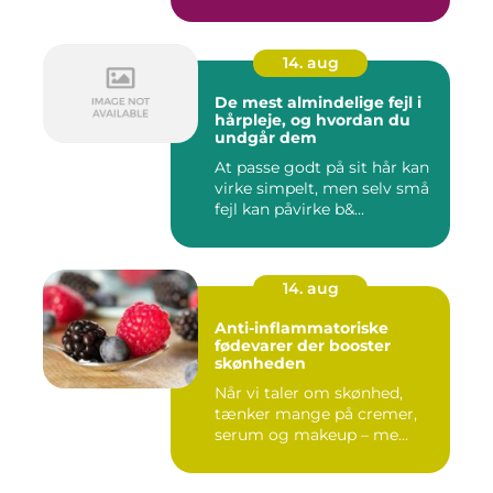
14. aug
De mest almindelige fejl i
hårpleje, og hvordan du
undgår dem
At passe godt på sit hår kan
virke simpelt, men selv små
fejl kan påvirke b&...
14. aug
Anti-inflammatoriske
fødevarer der booster
skønheden
Når vi taler om skønhed,
tænker mange på cremer,
serum og makeup – me...