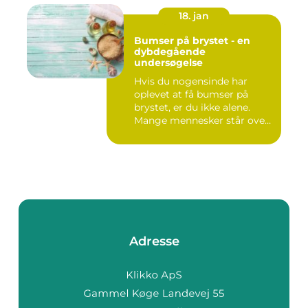
18. jan
Bumser på brystet - en
dybdegående
undersøgelse
Hvis du nogensinde har
oplevet at få bumser på
brystet, er du ikke alene.
Mange mennesker står over
...
Adresse