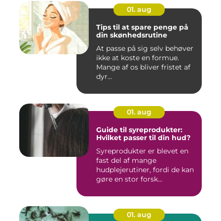
01. aug
Tips til at spare penge på
din skønhedsrutine
At passe på sig selv behøver
ikke at koste en formue.
Mange af os bliver fristet af
dyr...
01. aug
Guide til syreprodukter:
Hvilket passer til din hud?
Syreprodukter er blevet en
fast del af mange
hudplejerutiner, fordi de kan
gøre en stor forsk...
01. aug