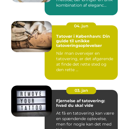
kombination af eleganc...
04. jun
Tatovør i København: Din
guide til unikke
tatoveringsoplevelser
Når man overvejer en
tatovering, er det afgørende
at finde det rette sted og
den rette ...
03. jan
Fjernelse af tatovering:
hvad du skal vide
At få en tatovering kan være
en spændende oplevelse,
men for nogle kan det med