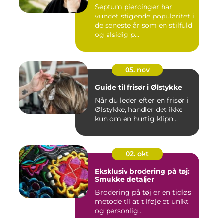
Septum piercinger har
vundet stigende popularitet i
de seneste år som en stilfuld
og alsidig p...
05. nov
Guide til frisør i Ølstykke
Når du leder efter en frisør i
Ølstykke, handler det ikke
kun om en hurtig klipn...
02. okt
Eksklusiv brodering på tøj:
Smukke detaljer
Brodering på tøj er en tidløs
metode til at tilføje et unikt
og personlig...