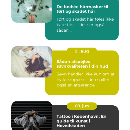
De bedste hårmasker til
tørt og skadet hår
Tørt og skadet hår føles ikke
bare trist – det ser også
sådan ...
01. aug
Sådan afspejles
søvnkvaliteten i din hud
Søvn handler ikke kun om at
hvile kroppen – den spiller
også en afgørende ...
08. jun
Tattoo i København: En
guide til kunst i
Hovedstaden