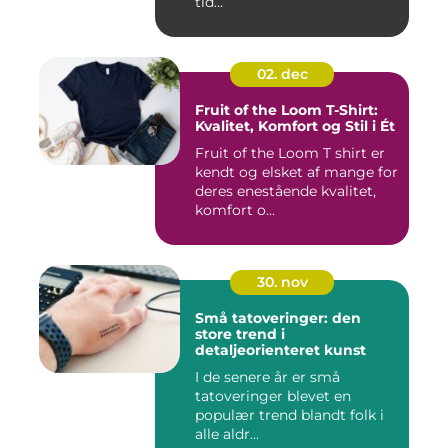
tid...
02. dec
Fruit of the Loom T-Shirt:
Kvalitet, Komfort og Stil i Ét
Fruit of the Loom T shirt er
kendt og elsket af mange for
deres enestående kvalitet,
komfort o...
30. nov
Små tatoveringer: den
store trend i
detaljeorienteret kunst
I de senere år er små
tatoveringer blevet en
populær trend blandt folk i
alle aldr...