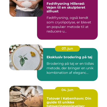
Fedtfrysning Hillerød:
Vejen til en skulpteret
silhuet
Fedtfrysning, også kendt
som cryolipolyse, er blevet
en populær metode til at
reducere u...
07. jun
Eksklusiv brodering på tøj
Brodering på tøj er en tidløs
metode, der bringer en unik
kombination af eleganc...
04. jun
Tatovør i København: Din
guide til unikke
tatoveringsoplevelser