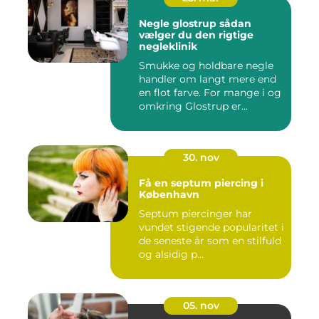
Negle glostrup sådan
vælger du den rigtige
negleklinik
Smukke og holdbare negle
handler om langt mere end
en flot farve. For mange i og
omkring Glostrup er...
30. nov
Få en septum piercing i
København
Septum piercinger har
vundet stigende popularitet i
de seneste år som en stilfuld
og alsidig p...
05. nov