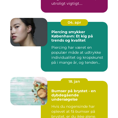
utroligt vigtigt....
04. apr
Piercing smykker
København: Et kig på
trends og kvalitet
Piercing har været en
populær måde at udtrykke
individualitet og kropskunst
på i mange år, og tenden...
18. jan
Bumser på brystet - en
dybdegående
undersøgelse
Hvis du nogensinde har
oplevet at få bumser på
brystet, er du ikke alene.