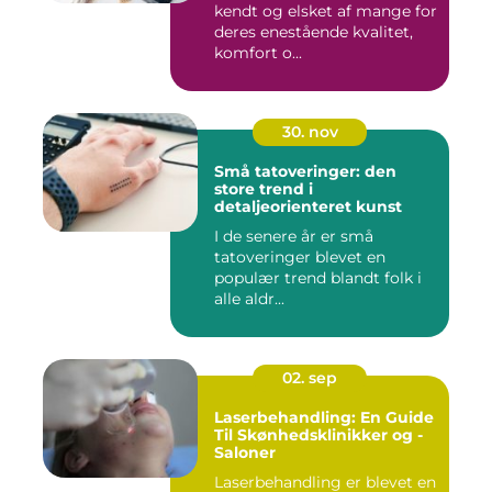
kendt og elsket af mange for
deres enestående kvalitet,
komfort o...
30. nov
Små tatoveringer: den
store trend i
detaljeorienteret kunst
I de senere år er små
tatoveringer blevet en
populær trend blandt folk i
alle aldr...
02. sep
Laserbehandling: En Guide
Til Skønhedsklinikker og -
Saloner
Laserbehandling er blevet en