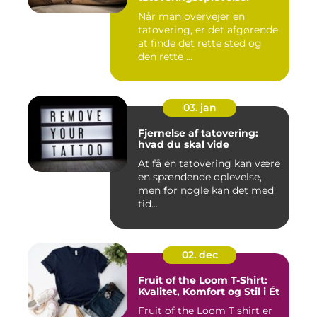
Når man overvejer en
tatovering, er det afgørende
at finde det rette sted og
den rette ...
03. jan
Fjernelse af tatovering:
hvad du skal vide
At få en tatovering kan være
en spændende oplevelse,
men for nogle kan det med
tid...
02. dec
Fruit of the Loom T-Shirt:
Kvalitet, Komfort og Stil i Ét
Fruit of the Loom T shirt er