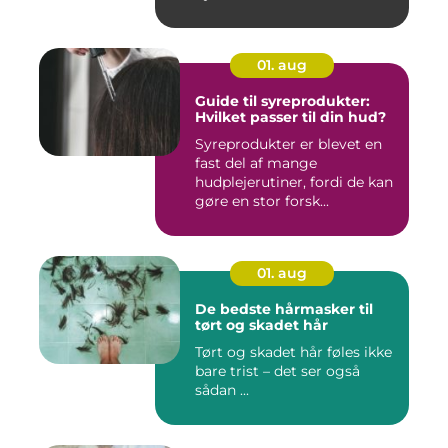
01. aug
Guide til syreprodukter:
Hvilket passer til din hud?
Syreprodukter er blevet en
fast del af mange
hudplejerutiner, fordi de kan
gøre en stor forsk...
01. aug
De bedste hårmasker til
tørt og skadet hår
Tørt og skadet hår føles ikke
bare trist – det ser også
sådan ...