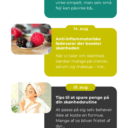
virke simpelt, men selv små
fejl kan påvirke b&...
14. aug
Anti-inflammatoriske
fødevarer der booster
skønheden
Når vi taler om skønhed,
tænker mange på cremer,
serum og makeup – me...
01. aug
Tips til at spare penge på
din skønhedsrutine
At passe på sig selv behøver
ikke at koste en formue.
Mange af os bliver fristet af
dyr...