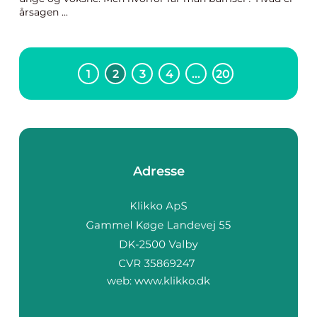
årsagen ...
1
2
3
4
…
20
Adresse
web:
www.klikko.dk