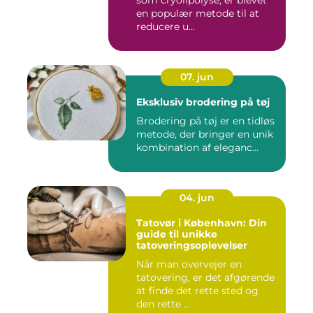
som cryolipolyse, er blevet
en populær metode til at
reducere u...
07. jun
Eksklusiv brodering på tøj
Brodering på tøj er en tidløs
metode, der bringer en unik
kombination af eleganc...
04. jun
Tatovør i København: Din
guide til unikke
tatoveringsoplevelser
Når man overvejer en
tatovering, er det afgørende
at finde det rette sted og
den rette ...