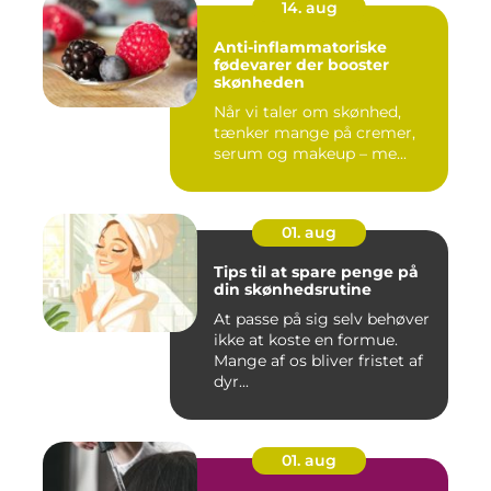
14. aug
Anti-inflammatoriske
fødevarer der booster
skønheden
Når vi taler om skønhed,
tænker mange på cremer,
serum og makeup – me...
01. aug
Tips til at spare penge på
din skønhedsrutine
At passe på sig selv behøver
ikke at koste en formue.
Mange af os bliver fristet af
dyr...
01. aug