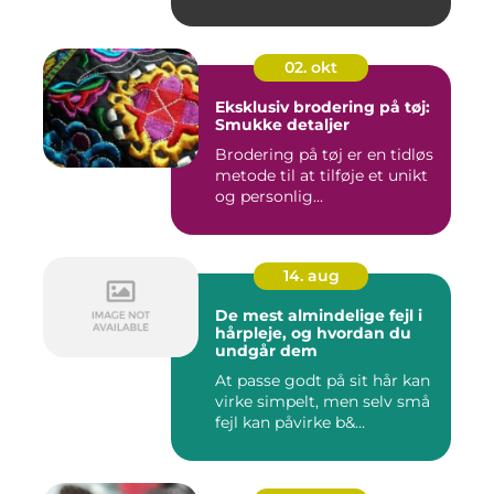
02. okt
Eksklusiv brodering på tøj:
Smukke detaljer
Brodering på tøj er en tidløs
metode til at tilføje et unikt
og personlig...
14. aug
De mest almindelige fejl i
hårpleje, og hvordan du
undgår dem
At passe godt på sit hår kan
virke simpelt, men selv små
fejl kan påvirke b&...