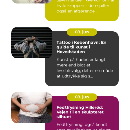
Søvn handler ikke kun om at
hvile kroppen – den spiller
også en afgørende ...
08. jun
Tattoo i København: En
guide til kunst i
Hovedstaden
Kunst på huden er langt
mere end blot et
livsstilsvalg; det er en måde
at udtrykke sig s...
08. jun
Fedtfrysning Hillerød:
Vejen til en skulpteret
silhuet
Fedtfrysning, også kendt