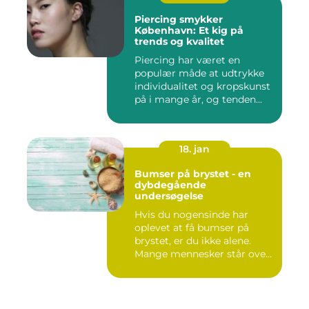
Piercing smykker
København: Et kig på
trends og kvalitet
Piercing har været en
populær måde at udtrykke
individualitet og kropskunst
på i mange år, og tenden...
18. jan
Bumser på brystet - en
dybdegående
undersøgelse
Hvis du nogensinde har
oplevet at få bumser på
brystet, er du ikke alene.
Mange mennesker står over
...