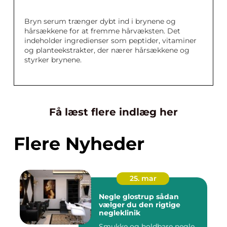
Bryn serum trænger dybt ind i brynene og
hårsækkene for at fremme hårvæksten. Det
indeholder ingredienser som peptider, vitaminer
og planteekstrakter, der nærer hårsækkene og
styrker brynene.
Få læst flere indlæg her
Flere Nyheder
25. mar
Negle glostrup sådan
vælger du den rigtige
negleklinik
Smukke og holdbare negle