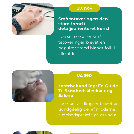
30. nov
Små tatoveringer: den
store trend i
detaljeorienteret kunst
I de senere år er små
tatoveringer blevet en
populær trend blandt folk i
alle aldr...
02. sep
Laserbehandling: En Guide
Til Skønhedsklinikker og -
Saloner
Laserbehandling er blevet en
uundgåelig del af moderne
skønhedspraksis på grund a...