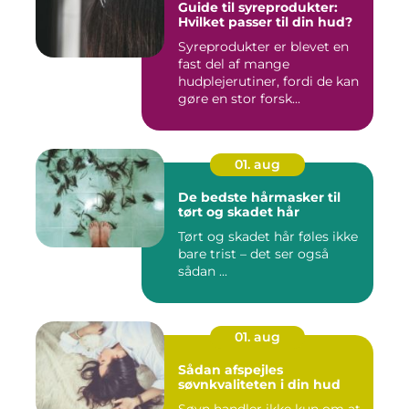
Guide til syreprodukter:
Hvilket passer til din hud?
Syreprodukter er blevet en
fast del af mange
hudplejerutiner, fordi de kan
gøre en stor forsk...
01. aug
De bedste hårmasker til
tørt og skadet hår
Tørt og skadet hår føles ikke
bare trist – det ser også
sådan ...
01. aug
Sådan afspejles
søvnkvaliteten i din hud