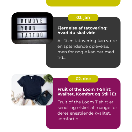
03. jan
Fjernelse af tatovering:
hvad du skal vide
At få en tatovering kan være
en spændende oplevelse,
men for nogle kan det med
tid...
02. dec
Fruit of the Loom T-Shirt:
Kvalitet, Komfort og Stil i Ét
Fruit of the Loom T shirt er
kendt og elsket af mange for
deres enestående kvalitet,
komfort o...