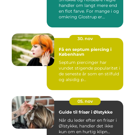
handler om langt mere end
en flot farve. For mange i og
omkring Glostrup er...
30. nov
Få en septum piercing i
København
Septum piercinger har
vundet stigende popularitet i
de seneste år som en stilfuld
og alsidig p...
05. nov
Guide til frisør i Ølstykke
Når du leder efter en frisør i
Ølstykke, handler det ikke
kun om en hurtig klipn...