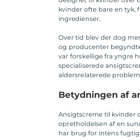
designet til kvinder over 6
kvinder ofte bare en tyk
ingredienser.
Over tid blev der dog mer
og producenter begyndte 
var forskellige fra yngre 
specialiserede ansigtscr
aldersrelaterede probleme
Betydningen af an
Ansigtscreme til kvinder o
opretholdelsen af en su
har brug for intens fugti