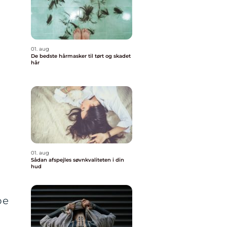
01. aug
De bedste hårmasker til tørt og skadet
hår
01. aug
Sådan afspejles søvnkvaliteten i din
hud
pe