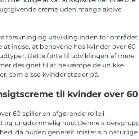
0. I de tidlige år var ansigtscremer til ældre
, fugtgivende creme uden mange aktive
e forskning og udvikling inden for området,
at indse, at behovene hos kvinder over 60
hudtyper. Dette førte til udviklingen af mere
emer designet til at bekæmpe de unikke
r, som disse kvinder støder på.
sigtscreme til kvinder over 60
ver 60 spiller en afgørende rolle i
nd og ungdommelig hud. Denne aldersgrup
ghed, da huden generelt mister sin naturlige