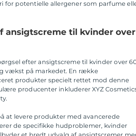
i for potentielle allergener som parfume ell
 ansigtscreme til kvinder over
rgsel efter ansigtscreme til kvinder over 6
ig vækst på markedet. En række
eret produkter specielt rettet mod denne
ulære producenter inkluderer XYZ Cosmetics
ty.
på at levere produkter med avancerede
serer de specifikke hudproblemer, kvinder
 tilbyder et bredt udvalg af ansigtscremer m