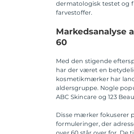
dermatologisk testet og fr
farvestoffer.
Markedsanalyse af
60
Med den stigende efterspø
har der været en betydel
kosmetikmærker har lanc
aldersgruppe. Nogle pop
ABC Skincare og 123 Beau
Disse mærker fokuserer 
formuleringer, der adres
over 60 står over for. De