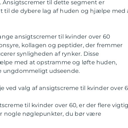
 Ansigtscremer til dette segment er
fugt til de dybere lag af huden og hjælpe med 
ge ansigtscremer til kvinder over 60
ronsyre, kollagen og peptider, der fremmer
cerer synligheden af rynker. Disse
jælpe med at opstramme og løfte huden,
mere ungdommeligt udseende.
je ved valg af ansigtscreme til kvinder over 
creme til kvinder over 60, er der flere vigti
 er nogle nøglepunkter, du bør være