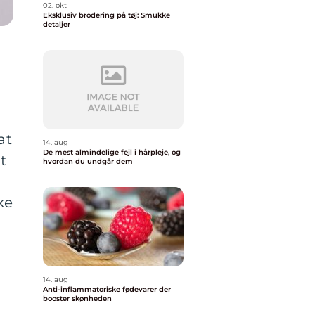
02. okt
Eksklusiv brodering på tøj: Smukke
detaljer
at
14. aug
De mest almindelige fejl i hårpleje, og
t
hvordan du undgår dem
ke
14. aug
Anti-inflammatoriske fødevarer der
booster skønheden