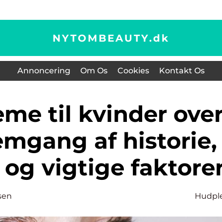
NYTOMBEAUTY.
dk
Annoncering
Om Os
Cookies
Kontakt Os
mgang af historie,
og vigtige faktore
sen
Hudpl