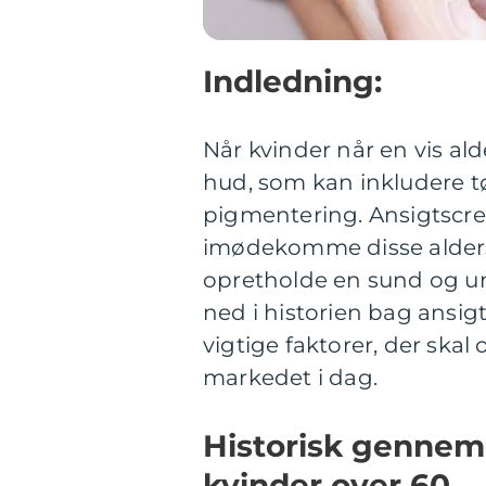
Indledning:
Når kvinder når en vis al
hud, som kan inkludere tør
pigmentering. Ansigtscreme
imødekomme disse alder
opretholde en sund og un
ned i historien bag ansig
vigtige faktorer, der skal 
markedet i dag.
Historisk gennem
kvinder over 60