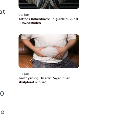
at
08. jun
Tattoo i København: En guide til kunst
i Hovedstaden
08. jun
Fedtfrysning Hillerød: Vejen til en
skulpteret silhuet
60
ge