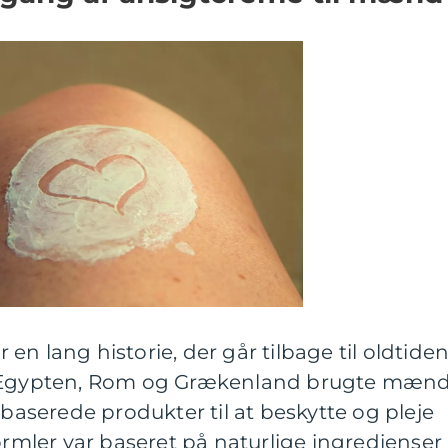
n lang historie, der går tilbage til oldtiden.
m Egypten, Rom og Grækenland brugte mæn
tbaserede produkter til at beskytte og pleje
formler var baseret på naturlige ingredienser