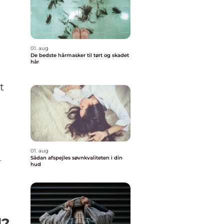
01. aug
De bedste hårmasker til tørt og skadet
hår
t
01. aug
Sådan afspejles søvnkvaliteten i din
r
hud
d?