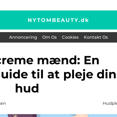
NYTOMBEAUTY.
dk
Annoncering
Om Os
Cookies
Kontakt Os
ide til at pleje din
hud
sen
Hudpl