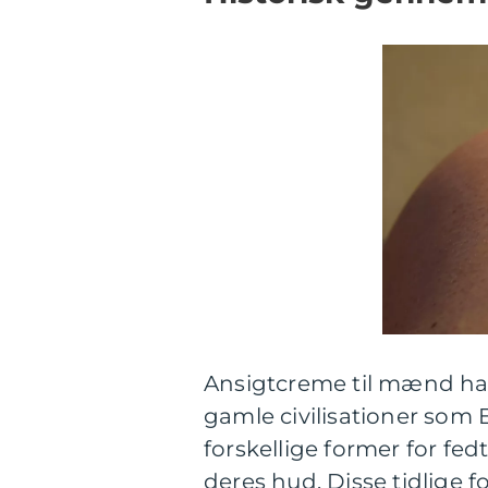
Ansigtcreme til mænd har e
gamle civilisationer so
forskellige former for fed
deres hud. Disse tidlige 