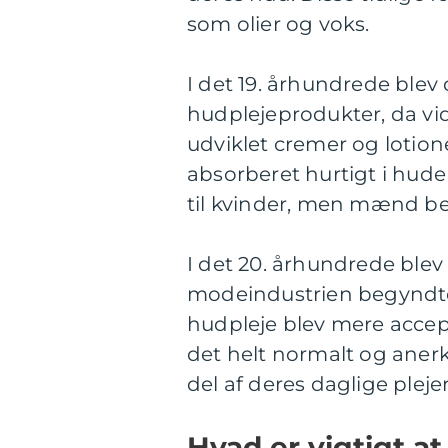
som olier og voks.
I det 19. århundrede blev 
hudplejeprodukter, da vi
udviklet cremer og lotion
absorberet hurtigt i hud
til kvinder, men mænd b
I det 20. århundrede ble
modeindustrien begynd
hudpleje blev mere accep
det helt normalt og ane
del af deres daglige pleje
Hvad er vigtigt a