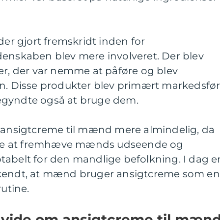
der gjort fremskridt inden for
denskaben blev mere involveret. Der blev
er, der var nemme at påføre og blev
en. Disse produkter blev primært markedsfør
egyndte også at bruge dem.
v ansigtcreme til mænd mere almindelig, da
te at fremhæve mænds udseende og
tabelt for den mandlige befolkning. I dag e
rkendt, at mænd bruger ansigtcreme som en
rutine.
t vide om ansigtcreme til mæn