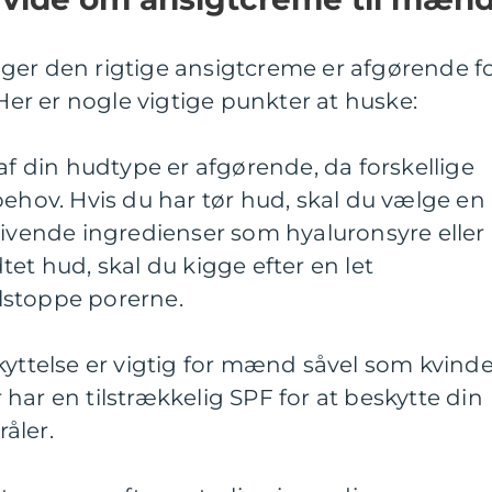
ger den rigtige ansigtcreme er afgørende f
 Her er nogle vigtige punkter at huske:
 af din hudtype er afgørende, da forskellige
behov. Hvis du har tør hud, skal du vælge en
givende ingredienser som hyaluronsyre eller
et hud, skal du kigge efter en let
tilstoppe porerne.
kyttelse er vigtig for mænd såvel som kvinde
har en tilstrækkelig SPF for at beskytte din
åler.